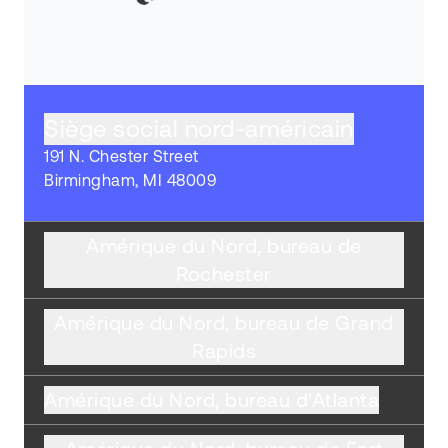
Siège social nord-américain
191 N. Chester Street
Birmingham, MI 48009
Amérique du Nord, bureau de
Rochester
Amérique du Nord, bureau de Grand
Rapids
Amérique du Nord, bureau d'Atlanta