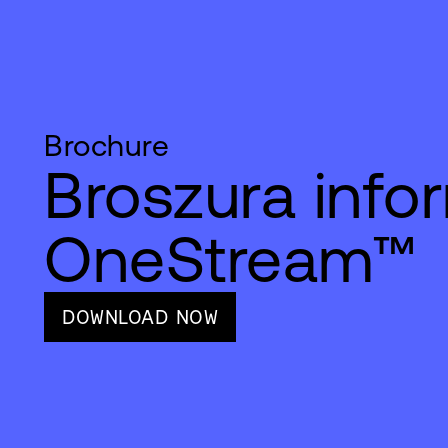
Brochure
Broszura info
OneStream™
DOWNLOAD NOW