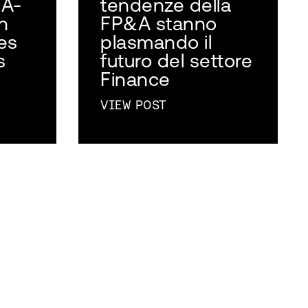
&A-
tendenze della
n
FP&A stanno
es
plasmando il
s
futuro del settore
Finance
VIEW POST