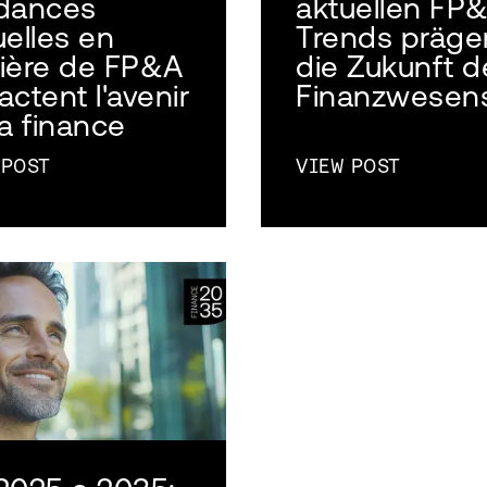
dances
aktuellen FP
uelles en
Trends präge
ière de FP&A
die Zukunft d
ctent l'avenir
Finanzwesen
la finance
 POST
VIEW POST