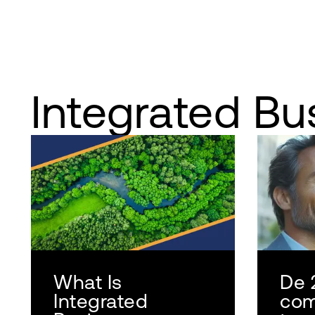
Integrated Bu
What Is
De 
Integrated
com