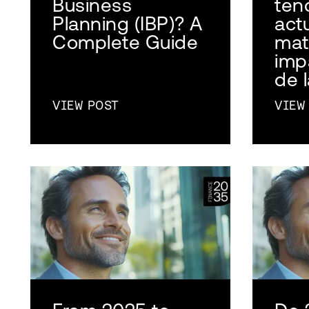
Business
ten
Planning (IBP)? A
act
Complete Guide
mat
impa
de 
VIEW POST
VIEW